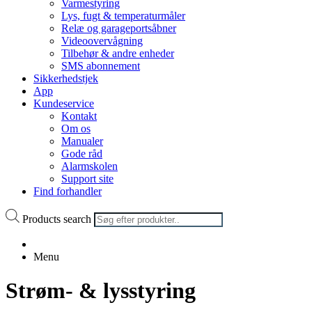
Varmestyring
Lys, fugt & temperaturmåler
Relæ og garageportsåbner
Videoovervågning
Tilbehør & andre enheder
SMS abonnement
Sikkerhedstjek
App
Kundeservice
Kontakt
Om os
Manualer
Gode råd
Alarmskolen
Support site
Find forhandler
Products search
Menu
Strøm- & lysstyring