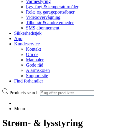
Varmestyring
Lys, fugt & temperaturmåler
Relæ og garageportsåbner
Videoovervågning
Tilbehør & andre enheder
SMS abonnement
Sikkerhedstjek
App
Kundeservice
Kontakt
Om os
Manualer
Gode råd
Alarmskolen
Support site
Find forhandler
Products search
Menu
Strøm- & lysstyring