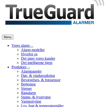
Menu
Vores alarm
Alarm modeller
Hvorfor os
Det siger vores kunder
Det intelligente hjem
Produkter
Alarmpaneler
Dør- & vinduessikring
Bevægelses- & fotosensor
Betjening
Sirener
Røgalarm
Strøm- & lysstyring
Varmestyring
Lys, fugt & temperaturmåler