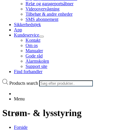
Relæ og garageportsåbner
Videoovervågning
Tilbehør & andre enheder
SMS abonnement
Sikkerhedstjek
App
Kundeservice
Kontakt
Om os
Manualer
Gode råd
Alarmskolen
Support site
Find forhandler
Products search
Menu
Strøm- & lysstyring
Forside