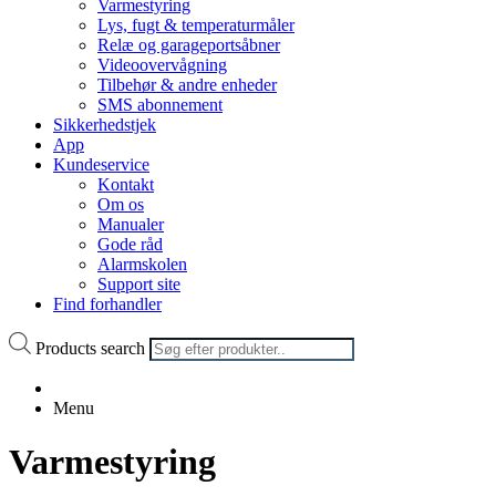
Varmestyring
Lys, fugt & temperaturmåler
Relæ og garageportsåbner
Videoovervågning
Tilbehør & andre enheder
SMS abonnement
Sikkerhedstjek
App
Kundeservice
Kontakt
Om os
Manualer
Gode råd
Alarmskolen
Support site
Find forhandler
Products search
Menu
Varmestyring