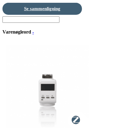
Se sammenligning
Varenøgleord
-