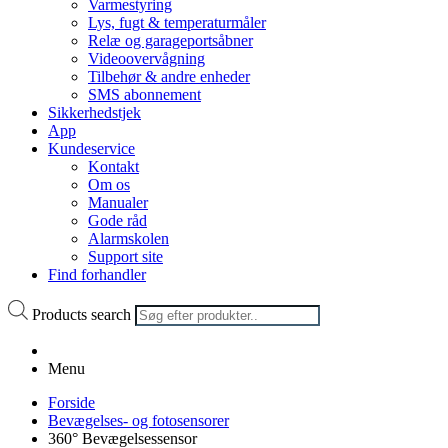
Varmestyring
Lys, fugt & temperaturmåler
Relæ og garageportsåbner
Videoovervågning
Tilbehør & andre enheder
SMS abonnement
Sikkerhedstjek
App
Kundeservice
Kontakt
Om os
Manualer
Gode råd
Alarmskolen
Support site
Find forhandler
Products search
Menu
Forside
Bevægelses- og fotosensorer
360° Bevægelsessensor