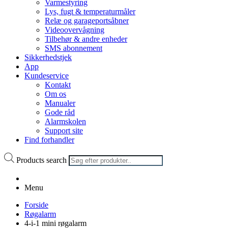
Varmestyring
Lys, fugt & temperaturmåler
Relæ og garageportsåbner
Videoovervågning
Tilbehør & andre enheder
SMS abonnement
Sikkerhedstjek
App
Kundeservice
Kontakt
Om os
Manualer
Gode råd
Alarmskolen
Support site
Find forhandler
Products search
Menu
Forside
Røgalarm
4-i-1 mini røgalarm