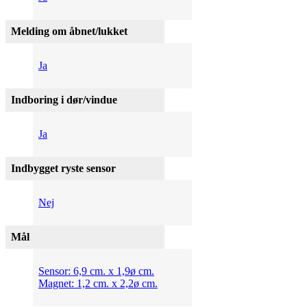
Melding om åbnet/lukket
Ja
Indboring i dør/vindue
Ja
Indbygget ryste sensor
Nej
Mål
Sensor: 6,9 cm. x 1,9ø cm.
Magnet: 1,2 cm. x 2,2ø cm.