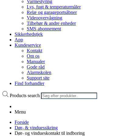
Varmestyring
Lys, fugt & temperaturmåler
Relæ og garageportsåbner
Videoovervågning
Tilbehør & andre enheder
SMS abonnement
Sikkerhedstjek
App
Kundeservice
Kontakt
Om os
Manualer
Gode råd
Alarmskolen
Support site
Find forhandler
Products search
Menu
Forside
Dør- & vinduessikring
Dør- og vindueskontakt til indboring