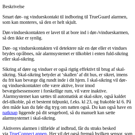
Beskrivelse
Smart dør- og vindueskontakt til indboring til TrueGuard alarmen,
som kan monteres, så den er helt skjult.
Dør-vindueskontakten er lavet til at bore ind i dør-/vindueskarmen,
så den ikke er synlig.
Dør- og vindueskontakten vil detektere når en dør eller et vindues
brydes op/åbnes, når alarmsystemet er tilkoblet i enten fuld-sikring
eller skal-sikring.
Sikring af døre og vinduer er også rigtig effektivt til brug af skal-
sikring. Skal-sikring betyder at ‘skallen’ af dit hus, er sikret, imens
du frit kan bevæge dig rundt inde i dit hjem. I skal-sikring vil dør-
og vindueskontakter ofte være aktive, hvor imod
bevægelsessensorer i forskellige rum, vil være inaktive.
Alarmsystemet kan sættes til automatisk at skal-sikre, også kaldet
del-tilkoble, på et bestemt tidpunkt, f.eks. kl 23, og frakoble kl 6. På
den måde kan du føle dig tryg om natten også. Du kan også have en
natknap
liggende på dit sengebord, så du manuelt kan sætte
alarmsystemet i skal-sikring.
Aktiveres alarmen i tilfælde af indbrud, får du straks besked
via
TrueConnect appen
. Her vil det også fremgå hvilken sensor, som