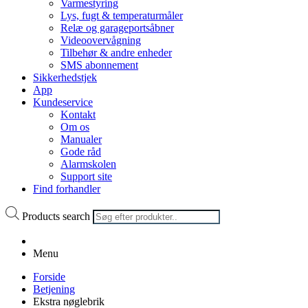
Varmestyring
Lys, fugt & temperaturmåler
Relæ og garageportsåbner
Videoovervågning
Tilbehør & andre enheder
SMS abonnement
Sikkerhedstjek
App
Kundeservice
Kontakt
Om os
Manualer
Gode råd
Alarmskolen
Support site
Find forhandler
Products search
Menu
Forside
Betjening
Ekstra nøglebrik