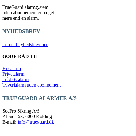
TrueGuard alarmsystem
uden abonnement er meget
mere end en alarm.
NYHEDSBREV
Tilmeld nyhedsbrev her
GODE RÅD TIL
Husalarm
Privatalarm
Trådløs alarm
Tyverialarm uden abonnement
TRUEGUARD ALARMER A/S
SecPro Sikring A/S
Albuen 58, 6000 Kolding
E-mail:
info@trueguard.dk