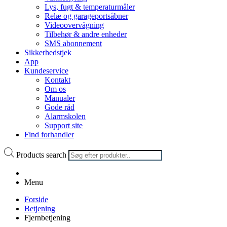
Lys, fugt & temperaturmåler
Relæ og garageportsåbner
Videoovervågning
Tilbehør & andre enheder
SMS abonnement
Sikkerhedstjek
App
Kundeservice
Kontakt
Om os
Manualer
Gode råd
Alarmskolen
Support site
Find forhandler
Products search
Menu
Forside
Betjening
Fjernbetjening