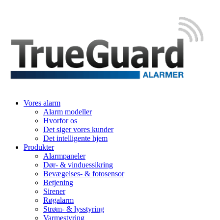
Vores alarm
Alarm modeller
Hvorfor os
Det siger vores kunder
Det intelligente hjem
Produkter
Alarmpaneler
Dør- & vinduessikring
Bevægelses- & fotosensor
Betjening
Sirener
Røgalarm
Strøm- & lysstyring
Varmestyring