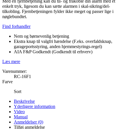
Med en fjernbetjening kan du til- og frakoble din alarm med et
enkelt tryk, ligesom du kan sætte alarmen i skal-sikring/del-
tilkobling. Fjernbetjeningen fylder ikke meget og passer lige i
nøglebundtet.
Find forhandler
Nem og børnevenlig betjening
Ekstra knap til valgfri hændelse (F.eks. overfaldsknap,
garageportsstyring, anden hjemmestyrings-regel)
AIA F&P Godkendt (Godkendt til erhverv)
Læs mere
Varenummer:
RC-16F1
Farve
Sort
Beskrivelse
Yderligere information
Video
Manual
Anmeldelser (0)
Tilføj anmeldelse