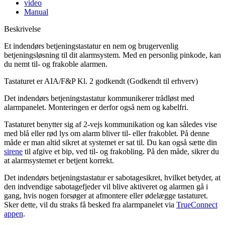
video
Manual
Beskrivelse
Et indendørs betjeningstastatur en nem og brugervenlig
betjeningsløsning til dit alarmsystem. Med en personlig pinkode, kan
du nemt til- og frakoble alarmen.
Tastaturet er AIA/F&P Kl. 2 godkendt (Godkendt til erhverv)
Det indendørs betjeningstastatur kommunikerer trådløst med
alarmpanelet. Monteringen er derfor også nem og kabelfri.
Tastaturet benytter sig af 2-vejs kommunikation og kan således vise
med blå eller rød lys om alarm bliver til- eller frakoblet. På denne
måde er man altid sikret at systemet er sat til. Du kan også sætte din
sirene
til afgive et bip, ved til- og frakobling. På den måde, sikrer du
at alarmsystemet er betjent korrekt.
Det indendørs betjeningstastatur er sabotagesikret, hvilket betyder, at
den indvendige sabotagefjeder vil blive aktiveret og alarmen gå i
gang, hvis nogen forsøger at afmontere eller ødelægge tastaturet.
Sker dette, vil du straks få besked fra alarmpanelet via
TrueConnect
appen
.