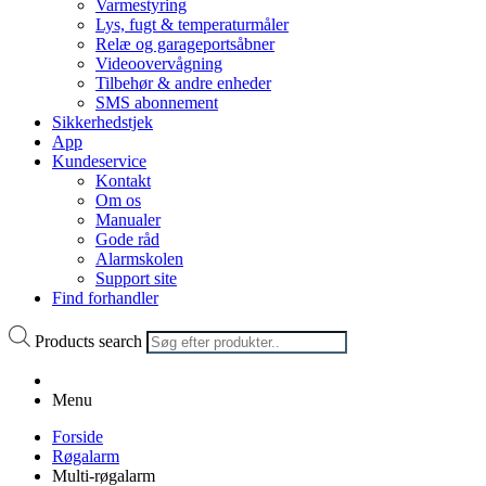
Varmestyring
Lys, fugt & temperaturmåler
Relæ og garageportsåbner
Videoovervågning
Tilbehør & andre enheder
SMS abonnement
Sikkerhedstjek
App
Kundeservice
Kontakt
Om os
Manualer
Gode råd
Alarmskolen
Support site
Find forhandler
Products search
Menu
Forside
Røgalarm
Multi-røgalarm