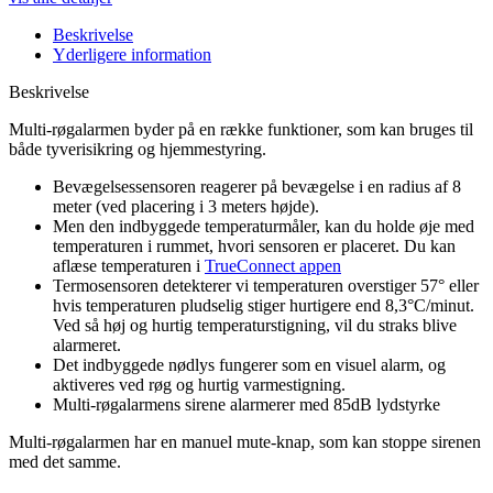
Beskrivelse
Yderligere information
Beskrivelse
Multi-røgalarmen byder på en række funktioner, som kan bruges til
både tyverisikring og hjemmestyring.
Bevægelsessensoren reagerer på bevægelse i en radius af 8
meter (ved placering i 3 meters højde).
Men den indbyggede temperaturmåler, kan du holde øje med
temperaturen i rummet, hvori sensoren er placeret. Du kan
aflæse temperaturen i
TrueConnect appen
Termosensoren detekterer vi temperaturen overstiger 57° eller
hvis temperaturen pludselig stiger hurtigere end 8,3°C/minut.
Ved så høj og hurtig temperaturstigning, vil du straks blive
alarmeret.
Det indbyggede nødlys fungerer som en visuel alarm, og
aktiveres ved røg og hurtig varmestigning.
Multi-røgalarmens sirene alarmerer med 85dB lydstyrke
Multi-røgalarmen har en manuel mute-knap, som kan stoppe sirenen
med det samme.