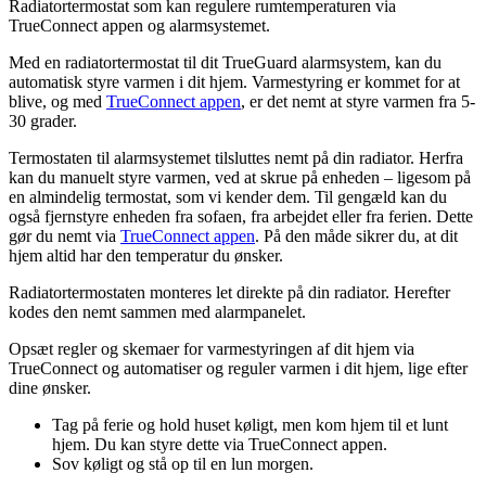
Radiatortermostat som kan regulere rumtemperaturen via
TrueConnect appen og alarmsystemet.
Med en radiatortermostat til dit TrueGuard alarmsystem, kan du
automatisk styre varmen i dit hjem. Varmestyring er kommet for at
blive, og med
TrueConnect appen
, er det nemt at styre varmen fra 5-
30 grader.
Termostaten til alarmsystemet tilsluttes nemt på din radiator. Herfra
kan du manuelt styre varmen, ved at skrue på enheden – ligesom på
en almindelig termostat, som vi kender dem. Til gengæld kan du
også fjernstyre enheden fra sofaen, fra arbejdet eller fra ferien. Dette
gør du nemt via
TrueConnect appen
. På den måde sikrer du, at dit
hjem altid har den temperatur du ønsker.
Radiatortermostaten monteres let direkte på din radiator. Herefter
kodes den nemt sammen med alarmpanelet.
Opsæt regler og skemaer for varmestyringen af dit hjem via
TrueConnect og automatiser og reguler varmen i dit hjem, lige efter
dine ønsker.
Tag på ferie og hold huset køligt, men kom hjem til et lunt
hjem. Du kan styre dette via TrueConnect appen.
Sov køligt og stå op til en lun morgen.