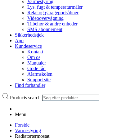
Varmestyring
Lys, fugt & temperaturmåler
Relæ og garageportsåbner
Videoovervågning
Tilbehør & andre enheder
SMS abonnement
Sikkerhedstjek
App
Kundeservice
Kontakt
Om os
Manualer
Gode råd
Alarmskolen
Support site
Find forhandler
Products search
Menu
Forside
Varmestyring
Radiatortermostat