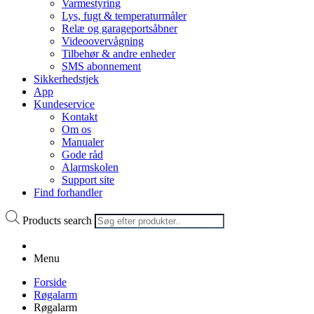
Varmestyring
Lys, fugt & temperaturmåler
Relæ og garageportsåbner
Videoovervågning
Tilbehør & andre enheder
SMS abonnement
Sikkerhedstjek
App
Kundeservice
Kontakt
Om os
Manualer
Gode råd
Alarmskolen
Support site
Find forhandler
Products search
Menu
Forside
Røgalarm
Røgalarm