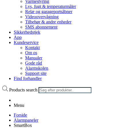
Varmestyring
Lys, fugt & temperaturmåler
Relæ og garageportsåbner
Videoovervågning
Tilbehør & andre enheder
SMS abonnement
Sikkerhedstjek
App
Kundeservice
Kontakt
Om os
Manualer
Gode råd
Alarmskolen
Support site
Find forhandler
Products search
Menu
Forside
Alarmpaneler
SmartBox