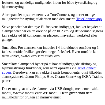
features, og uendelige muligheder inden for både tyversikring og
hjemmestyring.
Alarmpanelet opsættes nemt via TrueConnect, og der er mange
muligheder for styring af alarmen med den smarte
TrueConnect app
.
Selve panelet har den nye F1 frekvens indbygget, hvilket betyder at
alarmpanelet har en rækkevide på op til 2 km. og det dermed sagtens
kan række ud til komponenter placeret i haveskur, værksted eller
garage.
SmartBox Pro alarmen kan inddeles i 4 individuelle områder og 1
fælles område, hvilket gør den meget fleksibel. Hvert område kan
til/frakobles, skal-sikres samt fuldsikres.
SmartBox alarmpanel byder på et hav af indbyggede sikring- og
hjemmestyrings funktioner, som nemt opsættes via
TrueConnect
appen
. Derudover kan en række 3 parts komponenter også tilkobles
alarmsystemet, såsom Phillips Hue, Osram Smart+ og IKEA Trådløs
pærer
Det er muligt at udvide alarmen via USB dongle, med enten wifi-
modul, z-wave modul eller WF modul. Dette giver endu flere
muligheder for brugen af alarmsystemet.