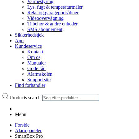
Varmestyring
Lys, fugt & temperaturmåler
Relæ og garageportsåbner
Videoovervågning
Tilbehør & andre enheder
SMS abonnement
Sikkerhedstjek
App
Kundeservice
Kontakt
Om os
Manualer
Gode råd
Alarmskolen
Support site
Find forhandler
Products search
Menu
Forside
Alarmpaneler
SmartBox Pro