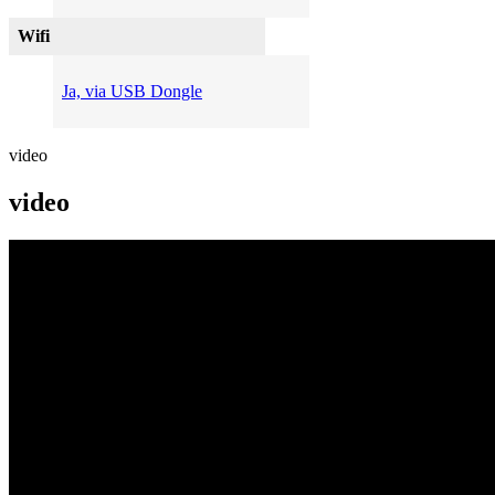
Wifi
Ja, via USB Dongle
video
video