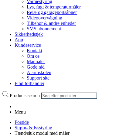
Varmestyring
Lys, fugt & temperaturmåler
Relæ og garageportsåbner
Videoovervågning
Tilbehør & andre enheder
SMS abonnement
Sikkerhedstjek
App
Kundeservice
Kontakt
Om os
Manualer
Gode råd
Alarmskolen
Support site
Find forhandler
Products search
Menu
Forside
Strøm- & lysstyring
Tænd/sluk modul med måler