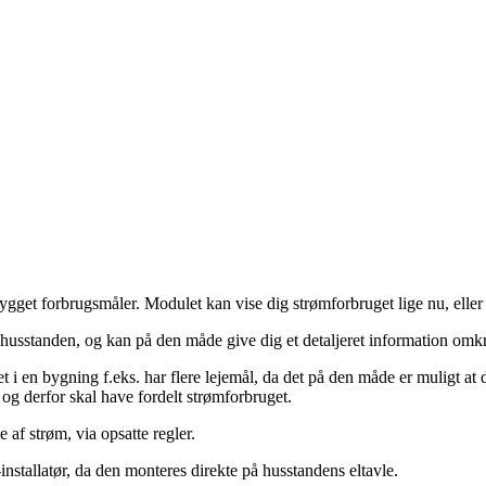
 forbrugsmåler. Modulet kan vise dig strømforbruget lige nu, eller ov
i husstanden, og kan på den måde give dig et detaljeret information omkr
t i en bygning f.eks. har flere lejemål, da det på den måde er muligt at 
 og derfor skal have fordelt strømforbruget.
 af strøm, via opsatte regler.
nstallatør, da den monteres direkte på husstandens eltavle.