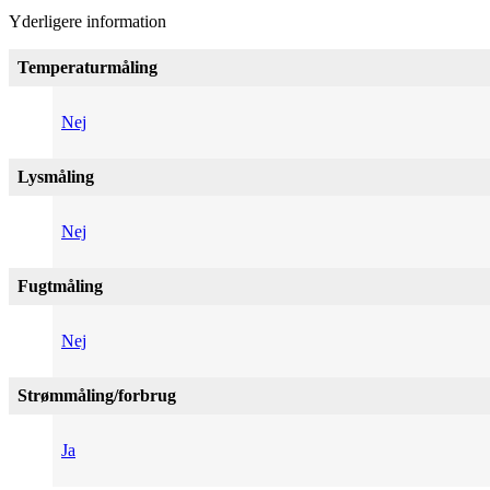
Yderligere information
Temperaturmåling
Nej
Lysmåling
Nej
Fugtmåling
Nej
Strømmåling/forbrug
Ja