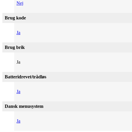
Nej
Brug kode
Ja
Brug brik
Ja
Batteridrevet/trådløs
Ja
Dansk menusystem
Ja