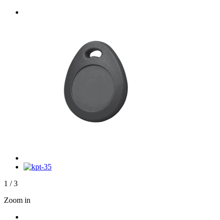
1
/
3
Zoom in