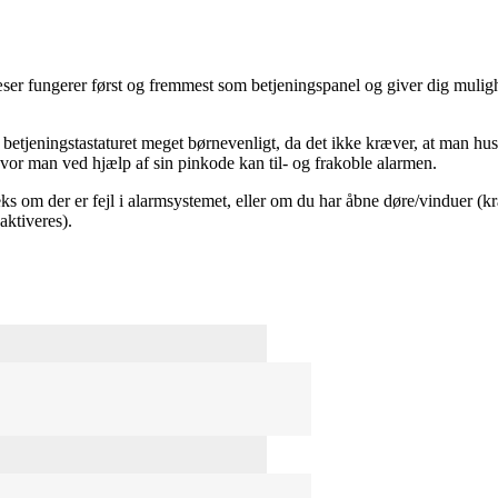
æser fungerer først og fremmest som betjeningspanel og giver dig mulighe
tjeningstastaturet meget børnevenligt, da det ikke kræver, at man husk
r, hvor man ved hjælp af sin pinkode kan til- og frakoble alarmen.
eks om der er fejl i alarmsystemet, eller om du har åbne døre/vinduer (
aktiveres).