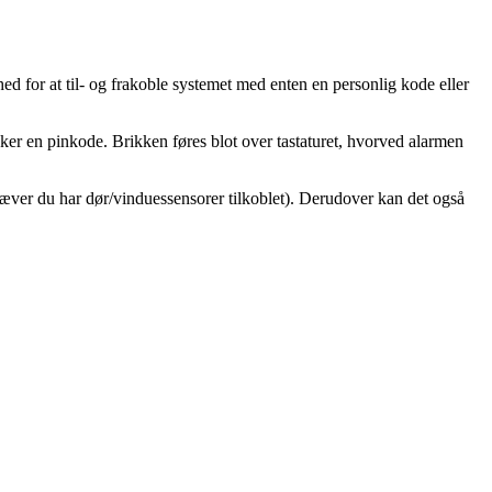
d for at til- og frakoble systemet med enten en personlig kode eller
er en pinkode. Brikken føres blot over tastaturet, hvorved alarmen
kræver du har dør/vinduessensorer tilkoblet). Derudover kan det også