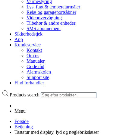
Varmestyring
Lys, fugt & temperaturmåler
Relæ og garageportsåbner
Videoovervågning
Tilbehør & andre enheder
SMS abonnement
Sikkerhedstjek
App
Kundeservice
Kontakt
Om os
Manualer
Gode råd
Alarmskolen
Support site
Find forhandler
Products search
Menu
Forside
Betjening
Tastatur med display, lyd og nøglebrikslæser