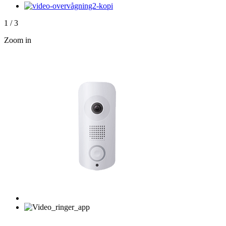
1
/
3
Zoom in