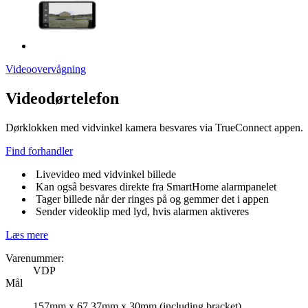
Videoovervågning
Videodørtelefon
Dørklokken med vidvinkel kamera besvares via TrueConnect appen.
Find forhandler
Livevideo med vidvinkel billede
Kan også besvares direkte fra SmartHome alarmpanelet
Tager billede når der ringes på og gemmer det i appen
Sender videoklip med lyd, hvis alarmen aktiveres
Læs mere
Varenummer:
VDP
Mål
157mm x 67.37mm x 30mm (including bracket)