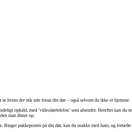
t se hvem der står ude foran din dør – også selvom du ikke er hjemme.
mindeligt opkald, med ‘videodørtelefon’ som afsender. Herefter kan du 
inden man åbner op.
 Ringer pakkeposten på din dør, kan du snakke med ham, og fortælle hvo