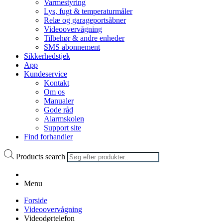
Varmestyring
Lys, fugt & temperaturmåler
Relæ og garageportsåbner
Videoovervågning
Tilbehør & andre enheder
SMS abonnement
Sikkerhedstjek
App
Kundeservice
Kontakt
Om os
Manualer
Gode råd
Alarmskolen
Support site
Find forhandler
Products search
Menu
Forside
Videoovervågning
Videodørtelefon