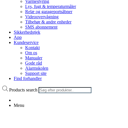
Varmestyring
Lys, fugt & temperaturmåler
Relæ og garageportsåbner
Videoovervågning
Tilbehør & andre enheder
SMS abonnement
Sikkerhedstjek
App
Kundeservice
Kontakt
Om os
Manualer
Gode råd
Alarmskolen
Support site
Find forhandler
Products search
Menu