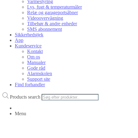
Varmestyring
Lys, fugt & temperaturmåler
Relæ og garageportsåbner
Videoovervågning
Tilbehør & andre enheder
SMS abonnement
Sikkerhedstjek
App
Kundeservice
Kontakt
Om os
Manualer
Gode råd
Alarmskolen
Support site
Find forhandler
Products search
Menu