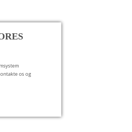
ORES
armsystem
kontakte os og