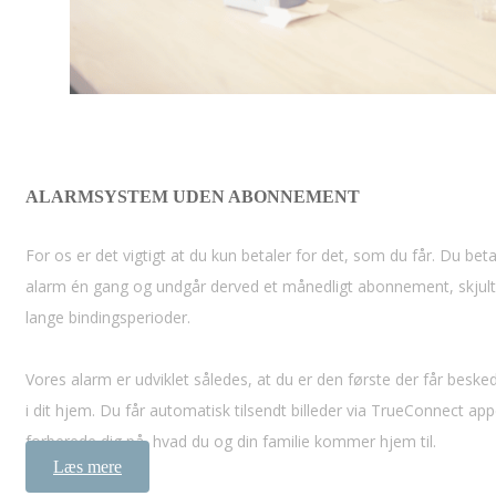
ALARMSYSTEM UDEN ABONNEMENT
For os er det vigtigt at du kun betaler for det, som du får. Du beta
alarm én gang og undgår derved et månedligt abonnement, skjul
lange bindingsperioder.
Vores alarm er udviklet således, at du er den første der får beske
i dit hjem. Du får automatisk tilsendt billeder via TrueConnect ap
forberede dig på, hvad du og din familie kommer hjem til.
Læs mere