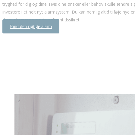
tryghed for dig og dine. Hvis dine ønsker eller behov skulle ændre si
investere i et helt nyt alarmsystem. Du kan nemlig altid tilføje nye en
den måde er vores alarm fremtidssikret.
Find den rigtige alarm