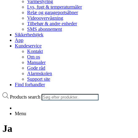
Varmestyring
Lys, fugt & temperaturmåler
Relæ og garageportsåbner
Videoovervågning
Tilbehør & andre enheder
SMS abonnement
Sikkerhedstjek
App
Kundeservice
Kontakt
Om os
Manualer
Gode råd
Alarmskolen
Support site
Find forhandler
Products search
Menu
Ja