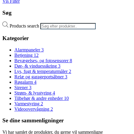
Vis Filter
Søg
Products search
Kategorier
Alarmpaneler
3
Betjening
12
Bevægelses- og fotosensorer
8
Dør- & vinduessikring
3
Lys, fugt & temperaturmåler
2
Relæ og garageportsåbner
3
Røgalarm
4
Sirener
3
Strøm- & lysstyring
4
Tilbehør & andre enheder
10
Varmestyring
2
Videoovervågning
2
Se dine sammenligninger
Vi har samlet de produkter, du gerne vil sammenligne