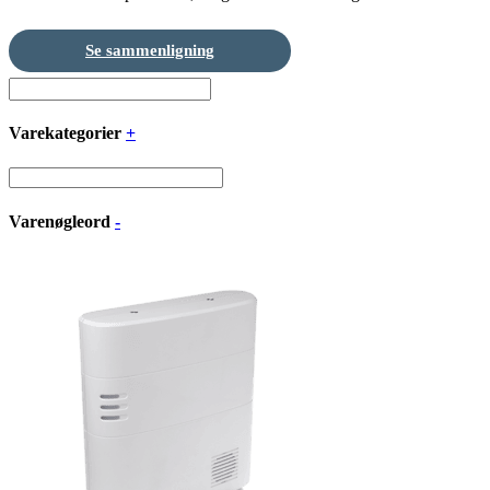
Se sammenligning
Varekategorier
+
Varenøgleord
-