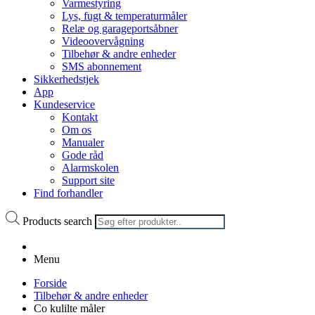
Varmestyring
Lys, fugt & temperaturmåler
Relæ og garageportsåbner
Videoovervågning
Tilbehør & andre enheder
SMS abonnement
Sikkerhedstjek
App
Kundeservice
Kontakt
Om os
Manualer
Gode råd
Alarmskolen
Support site
Find forhandler
Products search
Menu
Forside
Tilbehør & andre enheder
Co kulilte måler