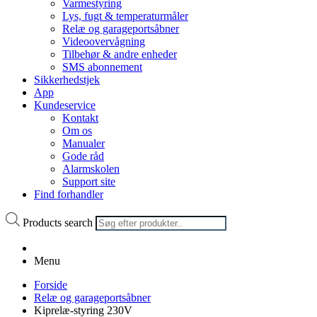
Varmestyring
Lys, fugt & temperaturmåler
Relæ og garageportsåbner
Videoovervågning
Tilbehør & andre enheder
SMS abonnement
Sikkerhedstjek
App
Kundeservice
Kontakt
Om os
Manualer
Gode råd
Alarmskolen
Support site
Find forhandler
Products search
Menu
Forside
Relæ og garageportsåbner
Kiprelæ-styring 230V