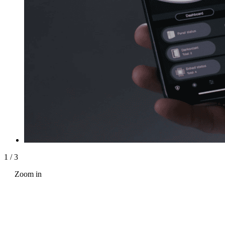
1
/
3
Zoom in