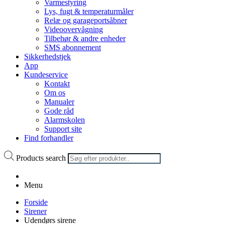
Varmestyring
Lys, fugt & temperaturmåler
Relæ og garageportsåbner
Videoovervågning
Tilbehør & andre enheder
SMS abonnement
Sikkerhedstjek
App
Kundeservice
Kontakt
Om os
Manualer
Gode råd
Alarmskolen
Support site
Find forhandler
Products search
Menu
Forside
Sirener
Udendørs sirene