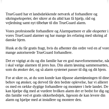
TrueGuard har et landsdækkende netværk af forhandlere og
sikringseksperter, der sikrer at du altid kan få hjælp, råd og
vejledning samt nyt tilbehør til din TrueGuard alarm.
Vores profesionelle forhandlere og Alarmpartnere er alle eksperter i
vores TrueGuard alarmer og har mange års erfaring med sikring af
danske hjem.
Husk at du får gratis fragt, hvis du afhenter din ordre ved en af vore
mange autoriserede TrueGuard forhandlere.
Det er vigtigt at du og din familie har en god mavefornemmelse, nå
i skal vælge alarmen til jeres hus. Din alarm løsning sammensættes,
som du ønsker det, og så alarm systemet passer til dig og dit hjem.
For at sikre os, at du som kunde kan tilpasse alarmløsningen til dine
behov og ønsker, og derved får den bedste oplevelse, har vi allieret
os med en række dygtige forhandlere og montører i hele landet. De
kan hjælpe dig med at vurdere hvilken alarm der er bedst for dig og
din familie ved et gratis sikkerhedstjek, ligesom de kan levere din
alarm og hjælpe med at installere og montere den.