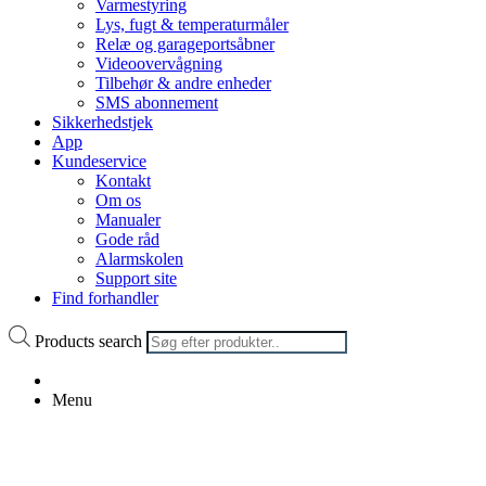
Varmestyring
Lys, fugt & temperaturmåler
Relæ og garageportsåbner
Videoovervågning
Tilbehør & andre enheder
SMS abonnement
Sikkerhedstjek
App
Kundeservice
Kontakt
Om os
Manualer
Gode råd
Alarmskolen
Support site
Find forhandler
Products search
Menu