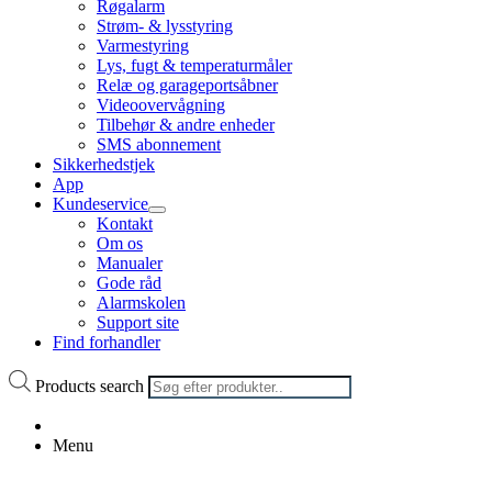
Røgalarm
Strøm- & lysstyring
Varmestyring
Lys, fugt & temperaturmåler
Relæ og garageportsåbner
Videoovervågning
Tilbehør & andre enheder
SMS abonnement
Sikkerhedstjek
App
Kundeservice
Kontakt
Om os
Manualer
Gode råd
Alarmskolen
Support site
Find forhandler
Products search
Menu