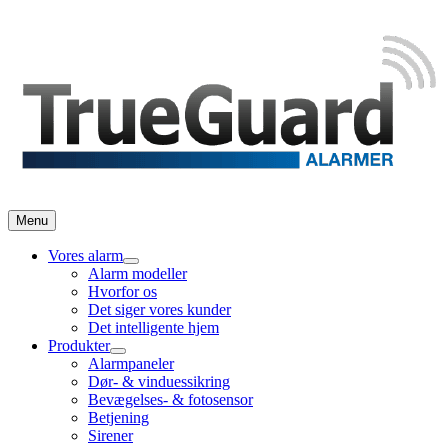
Menu
Vores alarm
Alarm modeller
Hvorfor os
Det siger vores kunder
Det intelligente hjem
Produkter
Alarmpaneler
Dør- & vinduessikring
Bevægelses- & fotosensor
Betjening
Sirener