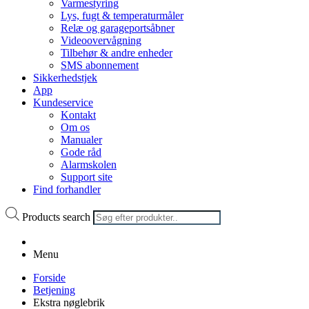
Varmestyring
Lys, fugt & temperaturmåler
Relæ og garageportsåbner
Videoovervågning
Tilbehør & andre enheder
SMS abonnement
Sikkerhedstjek
App
Kundeservice
Kontakt
Om os
Manualer
Gode råd
Alarmskolen
Support site
Find forhandler
Products search
Menu
Forside
Betjening
Ekstra nøglebrik