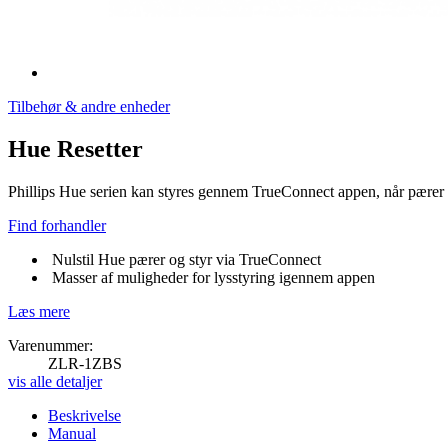
Tilbehør & andre enheder
Hue Resetter
Phillips Hue serien kan styres gennem TrueConnect appen, når pærer og
Find forhandler
Nulstil Hue pærer og styr via TrueConnect
Masser af muligheder for lysstyring igennem appen
Læs mere
Varenummer:
ZLR-1ZBS
vis alle detaljer
Beskrivelse
Manual