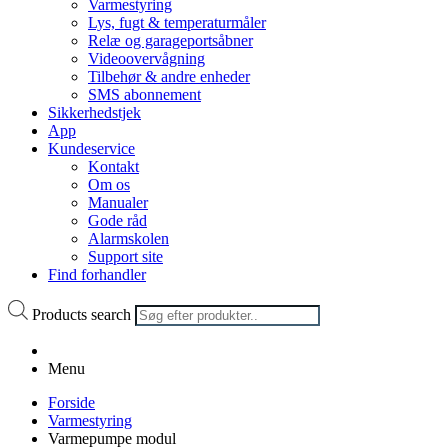
Varmestyring
Lys, fugt & temperaturmåler
Relæ og garageportsåbner
Videoovervågning
Tilbehør & andre enheder
SMS abonnement
Sikkerhedstjek
App
Kundeservice
Kontakt
Om os
Manualer
Gode råd
Alarmskolen
Support site
Find forhandler
Products search
Menu
Forside
Varmestyring
Varmepumpe modul