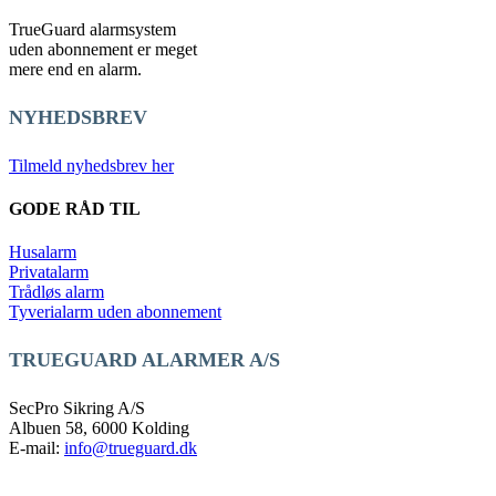
TrueGuard alarmsystem
uden abonnement er meget
mere end en alarm.
NYHEDSBREV
Tilmeld nyhedsbrev her
GODE RÅD TIL
Husalarm
Privatalarm
Trådløs alarm
Tyverialarm uden abonnement
TRUEGUARD ALARMER A/S
SecPro Sikring A/S
Albuen 58, 6000 Kolding
E-mail:
info@trueguard.dk