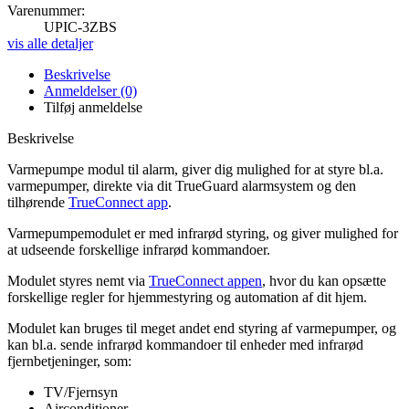
Varenummer:
UPIC-3ZBS
vis alle detaljer
Beskrivelse
Anmeldelser (0)
Tilføj anmeldelse
Beskrivelse
Varmepumpe modul til alarm, giver dig mulighed for at styre bl.a.
varmepumper, direkte via dit TrueGuard alarmsystem og den
tilhørende
TrueConnect app
.
Varmepumpemodulet er med infrarød styring, og giver mulighed for
at udseende forskellige infrarød kommandoer.
Modulet styres nemt via
TrueConnect appen
, hvor du kan opsætte
forskellige regler for hjemmestyring og automation af dit hjem.
Modulet kan bruges til meget andet end styring af varmepumper, og
kan bl.a. sende infrarød kommandoer til enheder med infrarød
fjernbetjeninger, som:
TV/Fjernsyn
Airconditioner