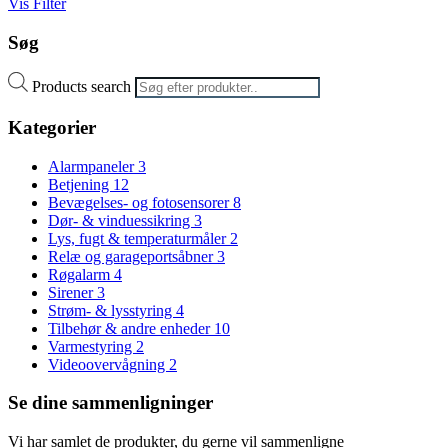
Vis Filter
Søg
Products search
Kategorier
Alarmpaneler
3
Betjening
12
Bevægelses- og fotosensorer
8
Dør- & vinduessikring
3
Lys, fugt & temperaturmåler
2
Relæ og garageportsåbner
3
Røgalarm
4
Sirener
3
Strøm- & lysstyring
4
Tilbehør & andre enheder
10
Varmestyring
2
Videoovervågning
2
Se dine sammenligninger
Vi har samlet de produkter, du gerne vil sammenligne