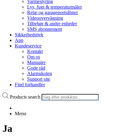
Varmestyring
Lys, fugt & temperaturmåler
Relæ og garageportsåbner
Videoovervågning
Tilbehør & andre enheder
SMS abonnement
Sikkerhedstjek
App
Kundeservice
Kontakt
Om os
Manualer
Gode råd
Alarmskolen
Support site
Find forhandler
Products search
Menu
Ja