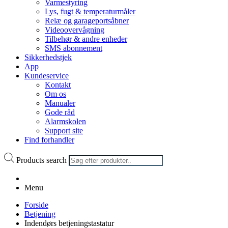
Varmestyring
Lys, fugt & temperaturmåler
Relæ og garageportsåbner
Videoovervågning
Tilbehør & andre enheder
SMS abonnement
Sikkerhedstjek
App
Kundeservice
Kontakt
Om os
Manualer
Gode råd
Alarmskolen
Support site
Find forhandler
Products search
Menu
Forside
Betjening
Indendørs betjeningstastatur