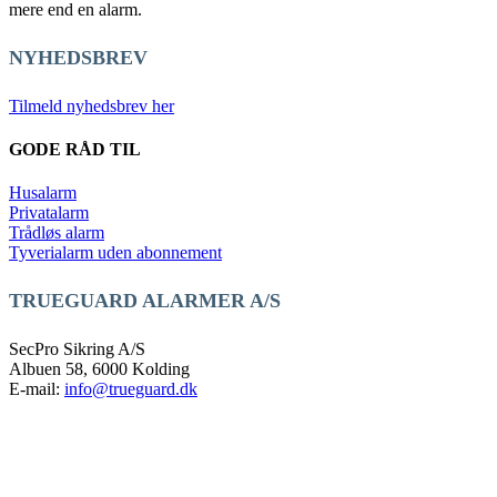
mere end en alarm.
NYHEDSBREV
Tilmeld nyhedsbrev her
GODE RÅD TIL
Husalarm
Privatalarm
Trådløs alarm
Tyverialarm uden abonnement
TRUEGUARD ALARMER A/S
SecPro Sikring A/S
Albuen 58, 6000 Kolding
E-mail:
info@trueguard.dk