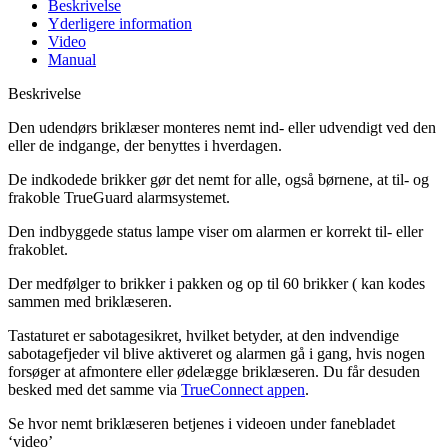
Beskrivelse
Yderligere information
Video
Manual
Beskrivelse
Den udendørs briklæser monteres nemt ind- eller udvendigt ved den
eller de indgange, der benyttes i hverdagen.
De indkodede brikker gør det nemt for alle, også børnene, at til- og
frakoble TrueGuard alarmsystemet.
Den indbyggede status lampe viser om alarmen er korrekt til- eller
frakoblet.
Der medfølger to brikker i pakken og op til 60 brikker ( kan kodes
sammen med briklæseren.
Tastaturet er sabotagesikret, hvilket betyder, at den indvendige
sabotagefjeder vil blive aktiveret og alarmen gå i gang, hvis nogen
forsøger at afmontere eller ødelægge briklæseren. Du får desuden
besked med det samme via
TrueConnect appen
.
Se hvor nemt briklæseren betjenes i videoen under fanebladet
‘video’